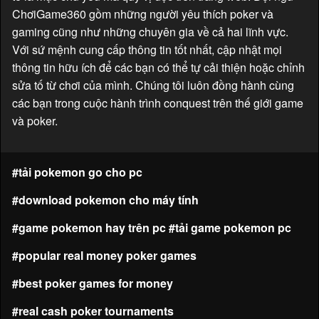
ChơiGame360 gồm những người yêu thích poker và
gaming cũng như những chuyên gia về cả hai lĩnh vực.
Với sứ mệnh cung cấp thông tin tốt nhất, cập nhật mọi
thông tin hữu ích để các bạn có thể tự cải thiện hoặc chỉnh
sửa tố từ chơi của mình. Chúng tôi luôn đồng hành cùng
các bạn trong cuộc hành trình conquest trên thế giới game
và poker.
#tải pokemon go cho pc
#download pokemon cho máy tính
#game pokemon hay trên pc
#tải game pokemon pc
#popular real money poker games
#best poker games for money
#real cash poker tournaments