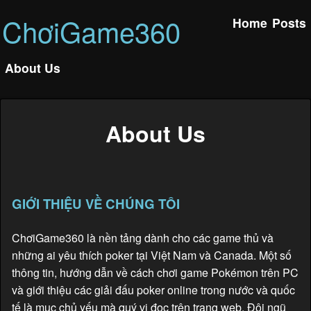
ChơiGame360
Home
Posts
About Us
About Us
GIỚI THIỆU VỀ CHÚNG TÔI
ChơiGame360 là nền tảng dành cho các game thủ và
những ai yêu thích poker tại Việt Nam và Canada. Một số
thông tin, hướng dẫn về cách chơi game Pokémon trên PC
và giới thiệu các giải đấu poker online trong nước và quốc
tế là mục chủ yếu mà quý vị đọc trên trang web. Đội ngũ