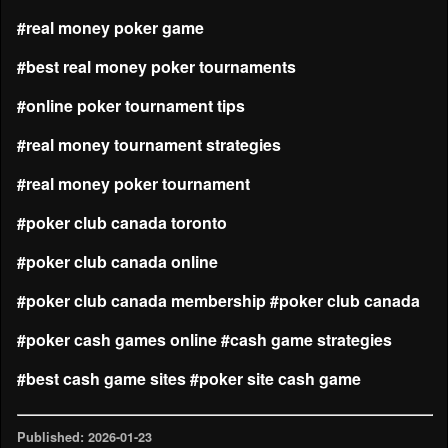
#real money poker game
#best real money poker tournaments
#online poker tournament tips
#real money tournament strategies
#real money poker tournament
#poker club canada toronto
#poker club canada online
#poker club canada membership
#poker club canada
#poker cash games online
#cash game strategies
#best cash game sites
#poker site cash game
Published: 2026-01-23