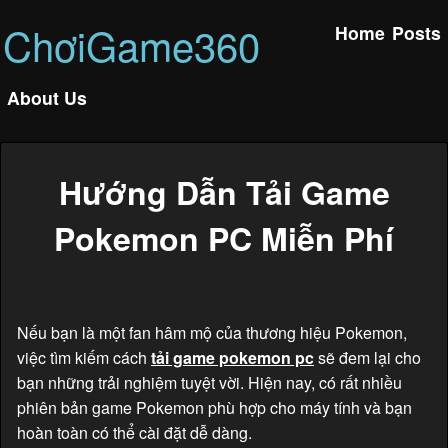
ChơiGame360
Home
Posts
About Us
Hướng Dẫn Tải Game
Pokemon PC Miễn Phí
Nếu bạn là một fan hâm mộ của thương hiệu Pokemon,
việc tìm kiếm cách
tải game pokemon pc
sẽ đem lại cho
bạn những trải nghiệm tuyệt vời. Hiện nay, có rất nhiều
phiên bản game Pokemon phù hợp cho máy tính và bạn
hoàn toàn có thể cài đặt dễ dàng.