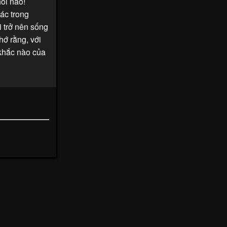
hôi nào!
ác trong
i trở nên sống
hớ rằng, với
 khắc nào của