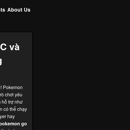
ts
About Us
C và
g
ơi! Pokemon
trò chơi yêu
 hỗ trợ như
n có thể chạy
ayer hay
i pokemon go