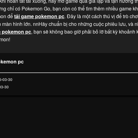
khi hoàn tất tải xuống, hãy mở game qua giả lập và tận hưởng t
g chỉ có Pokemon Go, bạn còn có thể tìm thêm nhiều game kh
mon để
tải game pokemon pc
. Đây là một cách thú vị để trò chơ
n màn hình lớn. nnHãy chuẩn bị cho những cuộc phiêu lưu, và n
e pokemon pc
, bạn sẽ không bao giờ phải bỏ lỡ bất kỳ khoảnh
emon!
okemon pc
6-03-30
03-30