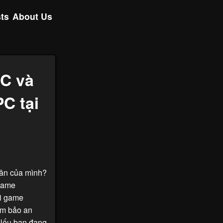
ts
About Us
C và
C tại
hân của mình?
game
ải game
ảm bảo an
. Nếu bạn đang