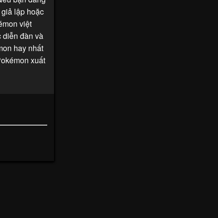
 giả lập hoặc
émon việt
c diễn đàn và
mon hay nhất
 Pokémon xuất