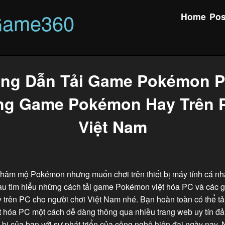
Game360
Home
Pos
ng Dẫn Tải Game Pokémon P
g Game Pokémon Hay Trên P
Việt Nam
 hâm mộ Pokémon nhưng muốn chơi trên thiết bị máy tính cá n
u tìm hiểu những cách tải game Pokémon việt hóa PC và các 
trên PC cho người chơi Việt Nam nhé. Bạn hoàn toàn có thể t
 hóa PC một cách dễ dàng thông qua nhiều trang web uy tín đ
t bị của bạn với sự phát triển của công nghệ hiện đại ngày nay