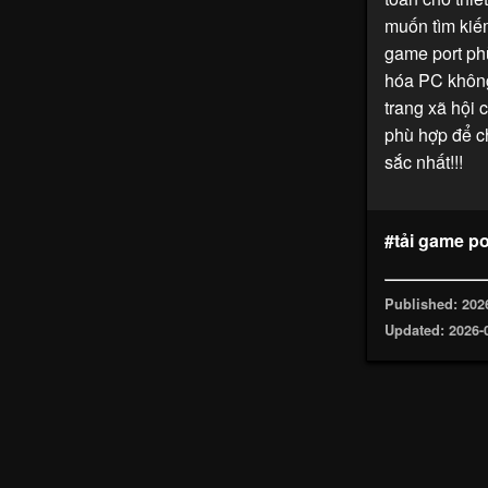
muốn tìm kiế
game port ph
hóa PC không
trang xã hội
phù hợp để c
sắc nhất!!!
#tải game p
Published: 202
Updated: 2026-