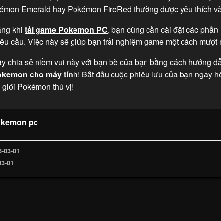
émon Emerald hay Pokémon FireRed thường được yêu thích và 
ằng khi
tải game Pokemon PC
, bạn cũng cần cài đặt các phần
 yêu cầu. Việc này sẽ giúp bạn trải nghiệm game một cách mượt 
ãy chia sẻ niềm vui này với bạn bè của bạn bằng cách hướng d
okemon cho máy tính
! Bắt đầu cuộc phiêu lưu của bạn ngay 
 giới Pokémon thú vị!
okemon pc
6-03-01
03-01