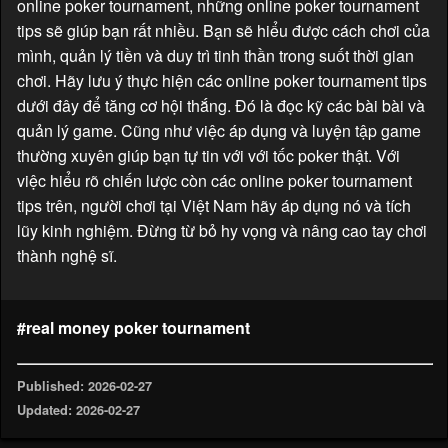
online poker tournament, những online poker tournament
tips sẽ giúp bạn rất nhiều. Bạn sẽ hiểu được cách chơi của
mình, quản lý tiền và duy trì tinh thần trong suốt thời gian
chơi. Hãy lưu ý thực hiện các online poker tournament tips
dưới đây để tăng cơ hội thắng. Đó là đọc kỹ các bài bài và
quản lý game. Cũng như việc áp dụng và luyện tập game
thường xuyên giúp bạn tự tin với với tốc poker thật. Với
việc hiểu rõ chiến lược còn các online poker tournament
tips trên, người chơi tại Việt Nam hãy áp dụng nó và tích
lũy kinh nghiệm. Đừng từ bỏ hy vọng và nâng cao tay chơi
thành nghệ sĩ.
#real money poker tournament
Published: 2026-02-27
Updated: 2026-02-27