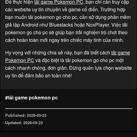
Để thực hiện
tải game Pokemon PC
, bạn chỉ cần truy cập
các website uy tín chuyên về game cổ điển. Trường hợp
bạn muốn tải pokemon go cho pc, cần sử dụng phần mềm
giả lập Android như Bluestacks hoặc NoxPlayer. Việc tải
pokemon go cho pc sẽ giúp bạn trải nghiệm trò chơi theo
cách hoàn toàn mới ngay trên chiếc máy tính của mình.
Hy vọng với những chia sẻ này, bạn đã biết cách
tải game
Pokemon PC
và đặc biệt là tải pokemon go cho pc một
cách nhanh chóng, đơn giản. Đừng quên lựa chọn website
uy tín để đảm bảo an toàn nhé!
#tải game pokemon pc
Published: 2026-05-23
Updated: 2026-05-23