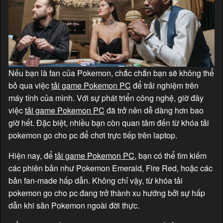
Nếu bạn là fan của Pokemon, chắc chắn bạn sẽ không thể
bỏ qua việc
tải game Pokemon PC
để trải nghiệm trên
máy tính của mình. Với sự phát triển công nghệ, giờ đây
việc
tải game Pokemon PC
đã trở nên dễ dàng hơn bao
giờ hết. Đặc biệt, nhiều bạn còn quan tâm đến từ khóa tải
pokemon go cho pc để chơi trực tiếp trên laptop.
Hiện nay, để
tải game Pokemon PC
, bạn có thể tìm kiếm
các phiên bản như Pokemon Emerald, Fire Red, hoặc các
bản fan-made hấp dẫn. Không chỉ vậy, từ khóa tải
pokemon go cho pc đang trở thành xu hướng bởi sự hấp
dẫn khi săn Pokemon ngoài đời thực.