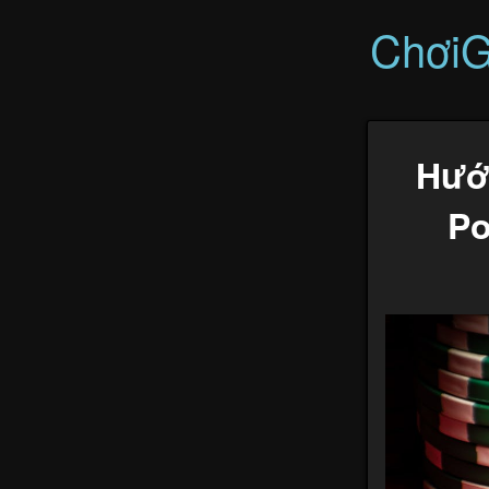
Chơi
Hướ
Po