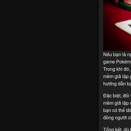
Nếu bạn là n
game Pokémon
Trong khi đó
mềm giả lập g
hướng dẫn bạ
Đặc biệt, đố
mềm giả lập 
bạn có thể t
đồng người c
Tổng kết, dù