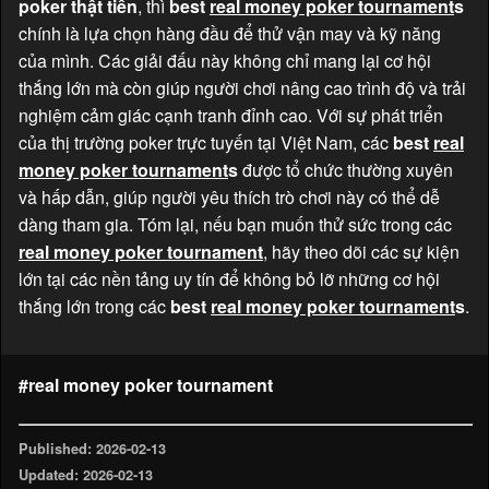
poker thật tiền
, thì
best
real money poker tournament
s
chính là lựa chọn hàng đầu để thử vận may và kỹ năng
của mình. Các giải đấu này không chỉ mang lại cơ hội
thắng lớn mà còn giúp người chơi nâng cao trình độ và trải
nghiệm cảm giác cạnh tranh đỉnh cao. Với sự phát triển
của thị trường poker trực tuyến tại Việt Nam, các
best
real
money poker tournament
s
được tổ chức thường xuyên
và hấp dẫn, giúp người yêu thích trò chơi này có thể dễ
dàng tham gia. Tóm lại, nếu bạn muốn thử sức trong các
real money poker tournament
, hãy theo dõi các sự kiện
lớn tại các nền tảng uy tín để không bỏ lỡ những cơ hội
thắng lớn trong các
best
real money poker tournament
s
.
#real money poker tournament
Published: 2026-02-13
Updated: 2026-02-13