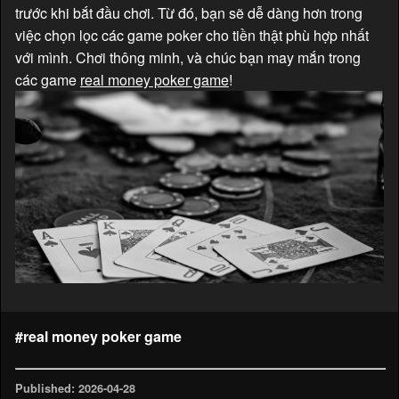
trước khi bắt đầu chơi. Từ đó, bạn sẽ dễ dàng hơn trong
việc chọn lọc các game poker cho tiền thật phù hợp nhất
với mình. Chơi thông minh, và chúc bạn may mắn trong
các game
real money poker game
!
#real money poker game
Published: 2026-04-28