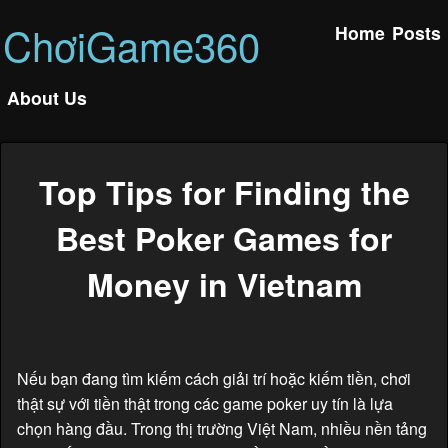
ChơiGame360
Home
Posts
About Us
Top Tips for Finding the
Best Poker Games for
Money in Vietnam
Nếu bạn đang tìm kiếm cách giải trí hoặc kiếm tiền, chơi
thật sự với tiền thật trong các game poker uy tín là lựa
chọn hàng đầu. Trong thị trường Việt Nam, nhiều nền tảng