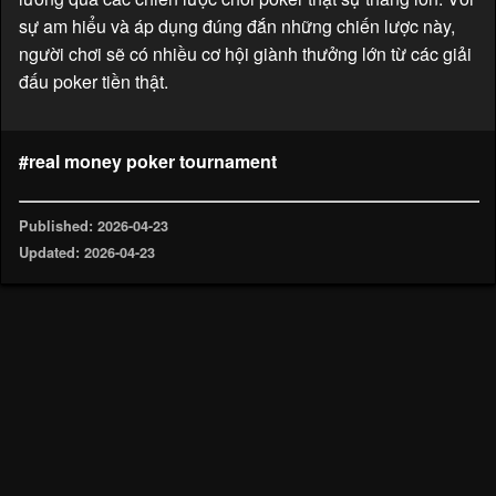
sự am hiểu và áp dụng đúng đắn những chiến lược này,
người chơi sẽ có nhiều cơ hội giành thưởng lớn từ các giải
đấu poker tiền thật.
#real money poker tournament
Published: 2026-04-23
Updated: 2026-04-23