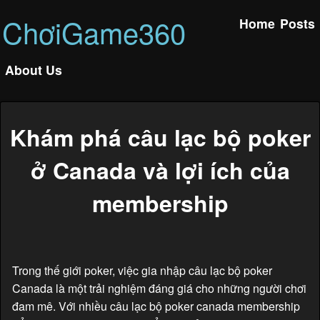
ChơiGame360
Home
Posts
About Us
Khám phá câu lạc bộ poker
ở Canada và lợi ích của
membership
Trong thế giới poker, việc gia nhập câu lạc bộ poker
Canada là một trải nghiệm đáng giá cho những người chơi
đam mê. Với nhiều câu lạc bộ poker canada membership