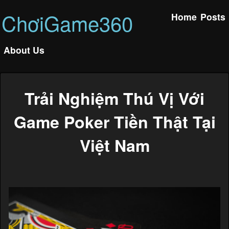
ChơiGame360
Home
Posts
About Us
Trải Nghiệm Thú Vị Với
Game Poker Tiền Thật Tại
Việt Nam