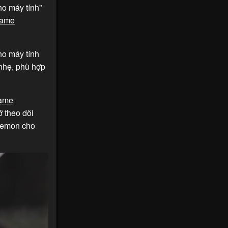
o máy tính”
game
ho máy tính
nhẹ, phù hợp
game
 theo dõi
okemon cho