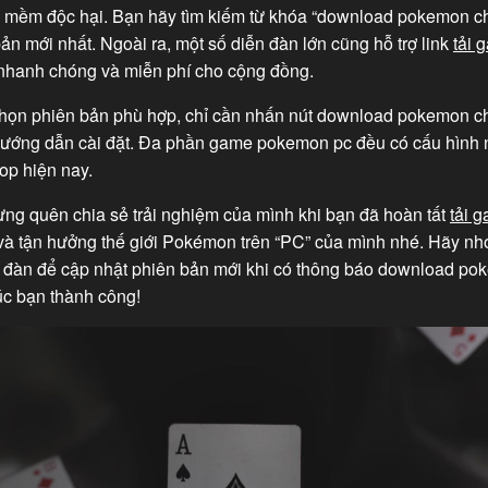
n mềm độc hại. Bạn hãy tìm kiếm từ khóa “download pokemon ch
ản mới nhất. Ngoài ra, một số diễn đàn lớn cũng hỗ trợ link
tải 
hanh chóng và miễn phí cho cộng đồng.
chọn phiên bản phù hợp, chỉ cần nhấn nút download pokemon c
hướng dẫn cài đặt. Đa phần game pokemon pc đều có cấu hình 
top hiện nay.
ừng quên chia sẻ trải nghiệm của mình khi bạn đã hoàn tất
tải 
à tận hưởng thế giới Pokémon trên “PC” của mình nhé. Hãy nhớ
n đàn để cập nhật phiên bản mới khi có thông báo download p
úc bạn thành công!