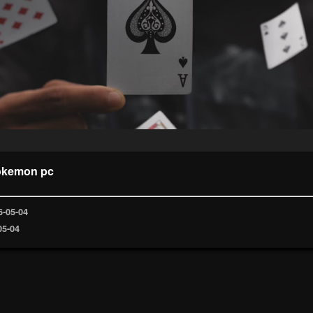
okemon pc
6-05-04
05-04