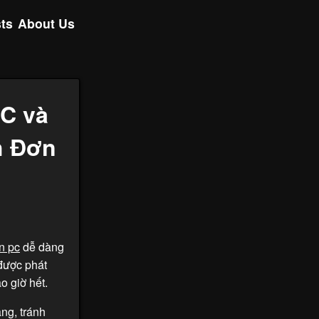
ts
About Us
C và
h Đơn
n pc
dễ dàng
 được phát
o giờ hết.
ng, tránh