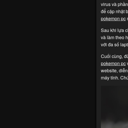
virus và phầ
để cập nhật b
pokemon pc
n
Sau khi lựa 
và làm theo 
với đa số lap
Cuối cùng, đ
pokemon pc
v
website, diễ
máy tính. Ch