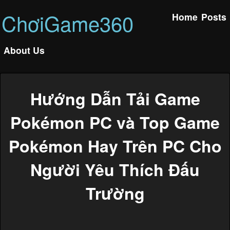
ChơiGame360
Home
Posts
About Us
Hướng Dẫn Tải Game
Pokémon PC và Top Game
Pokémon Hay Trên PC Cho
Người Yêu Thích Đấu
Trường