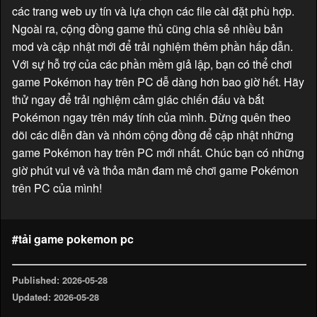
các trang web uy tín và lựa chọn các file cài đặt phù hợp.
Ngoài ra, cộng đồng game thủ cũng chia sẻ nhiều bản
mod và cập nhật mới để trải nghiệm thêm phần hấp dẫn.
Với sự hỗ trợ của các phần mềm giả lập, bạn có thể chơi
game Pokémon hay trên PC dễ dàng hơn bao giờ hết. Hãy
thử ngay để trải nghiệm cảm giác chiến đấu và bắt
Pokémon ngay trên máy tính của mình. Đừng quên theo
dõi các diễn đàn và nhóm cộng đồng để cập nhật những
game Pokémon hay trên PC mới nhất. Chúc bạn có những
giờ phút vui vẻ và thỏa mãn đam mê chơi game Pokémon
trên PC của mình!
#tải game pokemon pc
Published: 2026-05-28
Updated: 2026-05-28