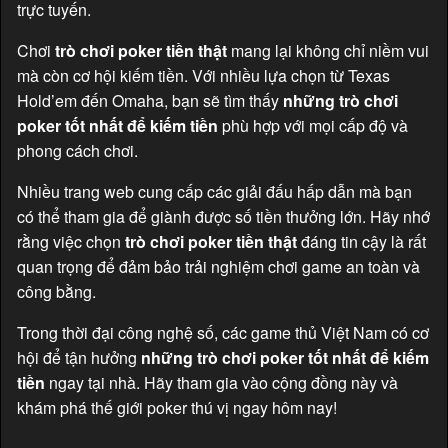
trực tuyến.
Chơi
trò chơi poker tiền thật
mang lại không chỉ niềm vui
mà còn cơ hội kiếm tiền. Với nhiều lựa chọn từ Texas
Hold’em đến Omaha, bạn sẽ tìm thấy
những trò chơi
poker tốt nhất để kiếm tiền
phù hợp với mọi cấp độ và
phong cách chơi.
Nhiều trang web cung cấp các giải đấu hấp dẫn mà bạn
có thể tham gia để giành được số tiền thưởng lớn. Hãy nhớ
rằng việc chọn
trò chơi poker tiền thật
đáng tin cậy là rất
quan trọng để đảm bảo trải nghiệm chơi game an toàn và
công bằng.
Trong thời đại công nghệ số, các game thủ Việt Nam có cơ
hội để tận hưởng
những trò chơi poker tốt nhất để kiếm
tiền
ngay tại nhà. Hãy tham gia vào cộng đồng này và
khám phá thế giới poker thú vị ngay hôm nay!