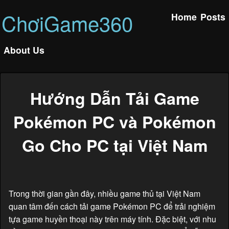
ChơiGame360
Home
Posts
About Us
Hướng Dẫn Tải Game
Pokémon PC và Pokémon
Go Cho PC tại Việt Nam
Trong thời gian gần đây, nhiều game thủ tại Việt Nam
quan tâm đến cách tải game Pokémon PC để trải nghiệm
tựa game huyền thoại này trên máy tính. Đặc biệt, với nhu