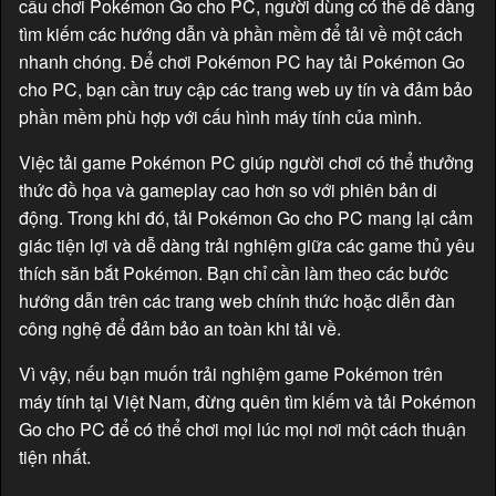
cầu chơi Pokémon Go cho PC, người dùng có thể dễ dàng
tìm kiếm các hướng dẫn và phần mềm để tải về một cách
nhanh chóng. Để chơi Pokémon PC hay tải Pokémon Go
cho PC, bạn cần truy cập các trang web uy tín và đảm bảo
phần mềm phù hợp với cấu hình máy tính của mình.
Việc tải game Pokémon PC giúp người chơi có thể thưởng
thức đồ họa và gameplay cao hơn so với phiên bản di
động. Trong khi đó, tải Pokémon Go cho PC mang lại cảm
giác tiện lợi và dễ dàng trải nghiệm giữa các game thủ yêu
thích săn bắt Pokémon. Bạn chỉ cần làm theo các bước
hướng dẫn trên các trang web chính thức hoặc diễn đàn
công nghệ để đảm bảo an toàn khi tải về.
Vì vậy, nếu bạn muốn trải nghiệm game Pokémon trên
máy tính tại Việt Nam, đừng quên tìm kiếm và tải Pokémon
Go cho PC để có thể chơi mọi lúc mọi nơi một cách thuận
tiện nhất.