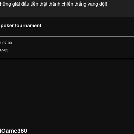
hững giải đấu tiền thật thành chiến thắng vang dội!
 poker tournament
6-07-03
07-03
iGame360