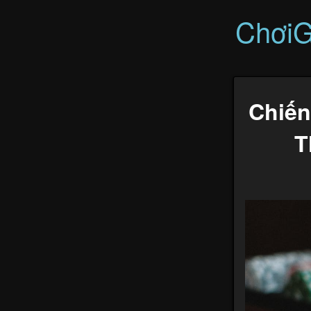
Chơi
Chiến
T